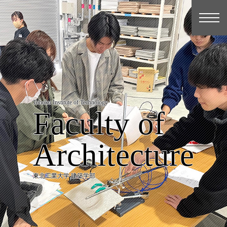
Tohoku Institute of Technology
Faculty of
Architecture
東北工業大学 建築学部