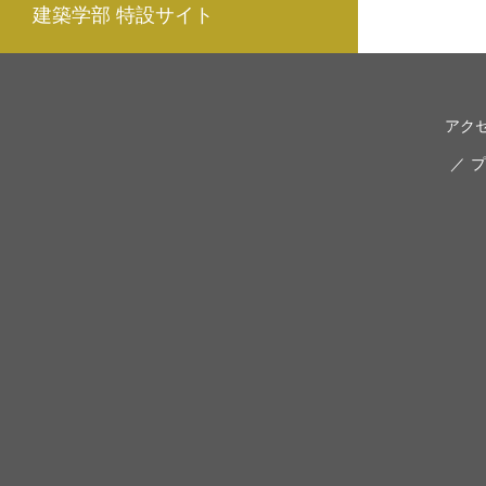
建築学部 特設サイト
アク
プ