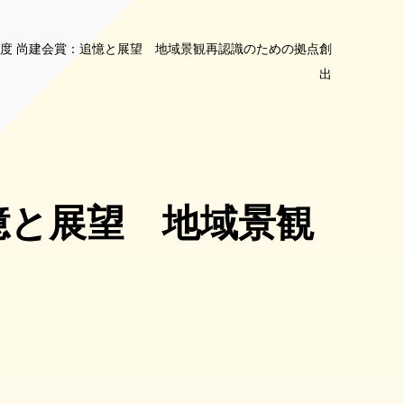
年度 尚建会賞：追憶と展望 地域景観再認識のための拠点創
出
憶と展望 地域景観