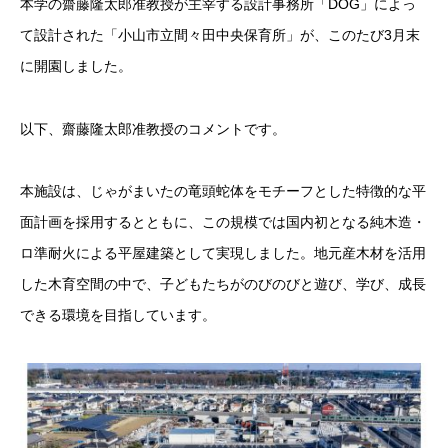
本学の
齋藤隆太郎准教授
が主宰する設計事務所「DOG」によっ
て設計された「
小山市立間々田中央保育所
」が、このたび3月末
に開園しました。
以下、齋藤隆太郎准教授のコメントです。
本施設は、じゃがまいたの竜頭蛇体をモチーフとした特徴的な平
面計画を採用するとともに、この規模では国内初となる純木造・
ロ準耐火による平屋建築として実現しました。地元産木材を活用
した木育空間の中で、子どもたちがのびのびと遊び、学び、成長
できる環境を目指しています。