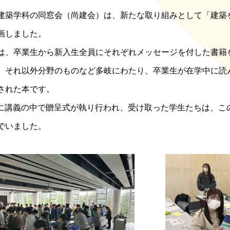
建築学科の同窓会（尚建会）は、新たな取り組みとして
「建築
画しました。
は、卒業生から新入生全員にそれぞれメッセージを付した書籍
、それ以外分野のものなど多岐にわたり、卒業生が在学中に読
された本
です。
17に講義の中で贈呈式が執り行われ、受け取った学生たちは、
でいました
。