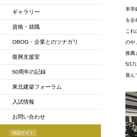
本学
ギャラリー
を企
資格・就職
これ
OBOG・企業とのツナガリ
のや
推薦
復興支援室
5/
50周年の記録
喜ん
東北建築フォーラム
入試情報
お問い合わせ
特設サイト