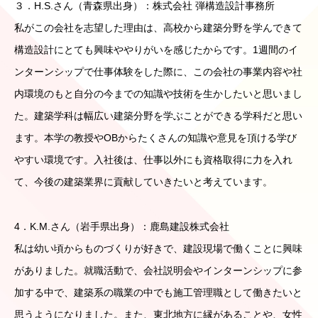
３．H.S.さん（青森県出身）：株式会社 弾構造設計事務所
私がこの会社を志望した理由は、高校から建築分野を学んできて
構造設計にとても興味ややりがいを感じたからです。
1
週間のイ
ンターンシップで仕事体験をした際に、この会社の事業内容や社
内環境のもと自分の今までの知識や技術を生かしたいと思いまし
た。建築学科は幅広い建築分野を学ぶことができる学科だと思い
ます。本学の教授や
OB
からたくさんの知識や意見を頂ける学び
やすい環境です。入社後は、仕事以外にも資格取得に力を入れ
て、今後の建築業界に貢献していきたいと考えています。
4．K.M.さん（岩手県出身）：鹿島建設株式会社
私は幼い頃からものづくりが好きで、建設現場で働くことに興味
がありました。就職活動で、会社説明会やインターンシップに参
加する中で、建築系の職業の中でも施工管理職として働きたいと
思うようになりました。また、東北地方に縁があることや、女性