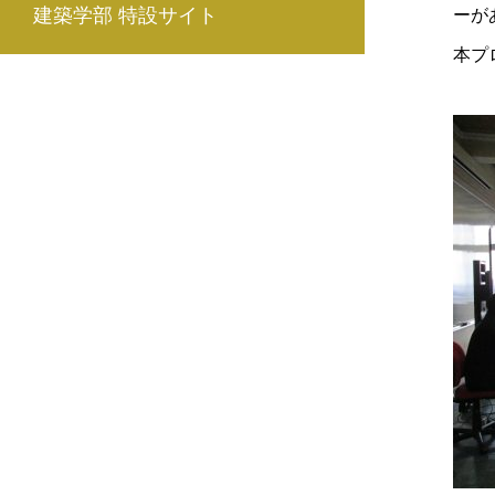
建築学部 特設サイト
ーが
本プ