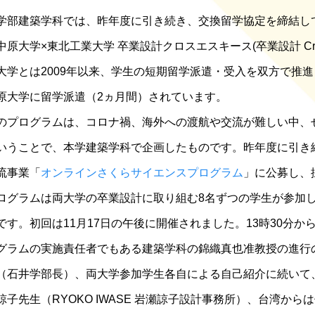
学部建築学科では、昨年度に引き続き、交換留学協定を締結し
中原大学×東北工業大学 卒業設計クロスエスキース
(
卒業設計
Cr
大学とは
2009
年以来、学生の短期留学派遣・受入を双方で推進
原大学に留学派遣（
2
ヵ月間）されています。
のプログラムは、コロナ禍、海外への渡航や交流が難しい中、
いうことで、本学建築学科で企画したものです。昨年度に引き
流事業「
オンラインさくらサイエンスプログラム
」に公募し、
ログラムは両大学の卒業設計に取り組む
8
名ずつの学生が参加
です。初回は
11
月
17
日の午後に開催されました。
13
時
30
分か
グラムの実施責任者でもある建築学科の錦織真也准教授の進行
（石井学部長）、両大学参加学生各自による自己紹介に続いて
諒子先生（
RYOKO IWASE
岩瀬諒子設計事務所）、台湾からは