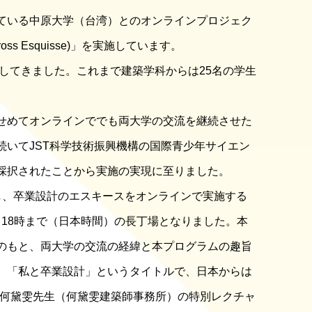
ている中原大学（台湾）とのオンラインプロジェク
oss Esquisse)
」を実施しています。
してきました。これまで建築学科からは
25
名の学生
せめてオンラインででも両大学の交流を継続させた
続いて
JST
科学技術振興機構の国際青少年サイエン
採択されたことから実施の実現に至りました。
し、卒業設計のエスキースをオンラインで実施する
ら
18
時まで（日本時間）の長丁場となりました。本
のもと、両大学の交流の経緯と本プログラムの趣旨
、「私と卒業設計」というタイトルで、日本からは
何黛雯先生（何黛雯建築師事務所）の特別レクチャ