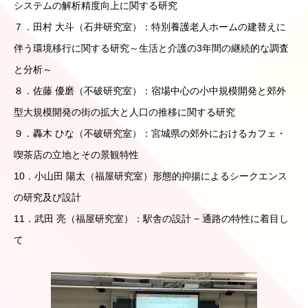
システムの解析精度向上に関する研究
７．田村 大斗（石井研究室）：特別養護老人ホームの建替えに
伴う環境移行に関する研究～生活と介護の3年間の継続的な調査
と分析～
８．佐藤 優磨（不破研究室）：宿場中心の小中規模開発と郊外
型大規模開発の街の拡大と人口の推移に関する研究
９．轟木 ひな（不破研究室）：宮城県の郊外におけるカフェ・
喫茶店の立地とその景観特性
10．小山田 陽太（福屋研究室）形態的抑揚によるシークエンス
の研究及び設計
11．武田 亮（福屋研究室）：駅舎の設計 − 通路の特性に着目し
て