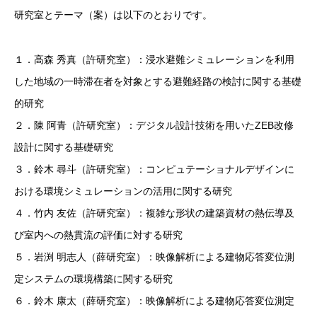
研究室とテーマ（案）は以下のとおりです。
１．高森 秀真（許研究室）：浸水避難シミュレーションを利用
した地域の一時滞在者を対象とする避難経路の検討に関する基礎
的研究
２．陳 阿青（許研究室）：デジタル設計技術を用いたZEB改修
設計に関する基礎研究
３．鈴木 尋斗（許研究室）：コンピュテーショナルデザインに
おける環境シミュレーションの活用に関する研究
４．竹内 友佐（許研究室）：複雑な形状の建築資材の熱伝導及
び室内への熱貫流の評価に対する研究
５．岩渕 明志人（薛研究室）：映像解析による建物応答変位測
定システムの環境構築に関する研究
６．鈴木 康太（薛研究室）：映像解析による建物応答変位測定