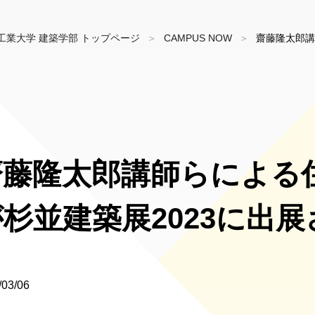
工業大学 建築学部 トップページ
CAMPUS NOW
齋藤隆太郎講
齋藤隆太郎講師らによる
が杉並建築展2023に出
/03/06