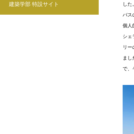
建築学部 特設サイト
した
バス
個人
シェ
リー
まし
で、