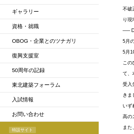
不破
ギャラリー
り現
資格・就職
—– D
OBOG・企業とのツナガリ
5月
5月
復興支援室
この
50周年の記録
て、
受入
東北建築フォーラム
きま
入試情報
いず
お問い合わせ
高の
また
特設サイト