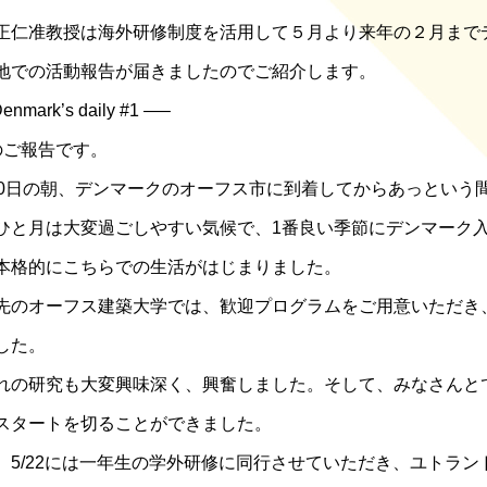
正仁准教授は海外研修制度を活用して５月より来年の２月まで
地での活動
報告が届きましたのでご紹介します。
enmark’s daily #1 —–
のご報告です。
10日の朝、デンマークのオーフス市に到着してからあっという
ひと月は大変過ごしやすい気候で、1番良い季節にデンマーク
本格的にこちらでの生活がはじまりました。
先のオーフス建築大学では、歓迎プログラムをご用意いただき
した。
れの研究も大変興味深く、興奮しました。そして、みなさんと
スタートを切ることができました。
、5/22には一年生の学外研修に同行させていただき、ユトラ