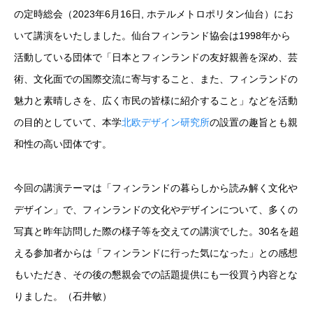
の定時総会（
2023
年
6
月
16
日
,
ホテルメトロポリタン仙台）にお
いて講演をいたしました。仙台フィンランド協会は
1998
年から
活動している団体で「日本とフィンランドの友好親善を深め、芸
術、文化面での国際交流に寄与すること、また、フィンランドの
魅力と素晴しさを、広く市民の皆様に紹介すること」などを活動
の目的としていて、本学
北欧デザイン研究所
の設置の趣旨とも親
和性の高い団体です。
今回の講演テーマは「フィンランドの暮らしから読み解く文化や
デザイン」で、フィンランドの文化やデザインについて、多くの
写真と昨年訪問した際の様子等を交えての講演でした。
30
名を超
える参加者からは「フィンランドに行った気になった」との感想
もいただき、その後の懇親会での話題提供にも一役買う内容とな
りました。（石井敏）