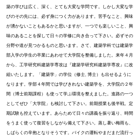
築の学びは広く、深く、とても大変な学問です。しかし大変な学
びのその先には、必ず身につく力があります。苦手なこと、興味
が湧かないこともあるかと思いますが、一つでも楽しいこと、興
味のあることを探して日々の学修に向き合って下さい。必ずその
分野や道が見つかるものと思います。さて、建築学科では建築学
部入学の学生の卒業にあわせて大学院を整備しました。来年４月
から、工学研究科建築学専攻は『建築学研究科建築学専攻』に改
組いたします。「建築学」の学位（修士, 博士）も出せるように
なります。学部４年間では学びきれない建築学を、大学院の２年
間（博士前期課程）も使って学ぶ環境を整えました。進路の一つ
としてぜひ「大学院」も検討して下さい。前期授業も後半戦。定
期試験も控えています。あらためて日々の講義を振り返り、時間
をうまく使って復習をしながら備えて下さい。蒸し暑い梅雨も、
しばらくの辛抱となりそうです。バイクの運転やまだまだ流行っ