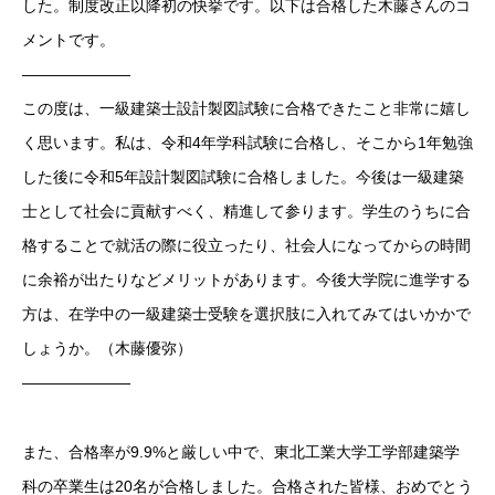
した。制度改正以降初の快挙です。以下は合格した木藤さんのコ
メントです。
———————
この度は、一級建築士設計製図試験に合格できたこと非常に嬉し
く思います。私は、令和4年学科試験に合格し、そこから1年勉強
した後に令和5年設計製図試験に合格しました。今後は一級建築
士として社会に貢献すべく、精進して参ります。学生のうちに合
格することで就活の際に役立ったり、社会人になってからの時間
に余裕が出たりなどメリットがあります。今後大学院に進学する
方は、在学中の一級建築士受験を選択肢に入れてみてはいかかで
しょうか。（木藤優弥）
———————
また、合格率が9.9%と厳しい中で、東北工業大学工学部建築学
科の卒業生は20名が合格しました。合格された皆様、おめでとう