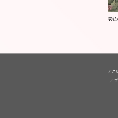
表彰
アク
プ