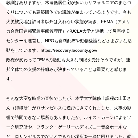
教訓はありますが、木造低層住宅が多いカリフォルニアのまちづ
くりについても建築団体での議論が始まっているようです。今も
火災被災地は許可者以外は入れない状態が続き、FEMA（アメリ
カ合衆国連邦緊急事態管理庁）がUCLA大学と連携して災害復旧
センターを運営し、NPOも食料配布や動物愛護などさまざまな活
動をしています。https://recovery.lacounty.gov/
政権が変わってFEMAの活動も大きな制限を受けそうですが、連
邦全体での支援の枠組みが決まっていることは重要だと感じま
す。
そんな大変な時期の直後でしたが、本学大学院修士課程の山田さ
ん（錦織研）がロサンゼルスに遊びにきてくれました。火事の影
響で訪問できない場所もありましたが、ルイス・カーンによるソ
ーク研究所や、フランク・ゲーリーのディズニー音楽ホールな
ど、ロサンゼルスでないとできない場所を一緒に回りました。改