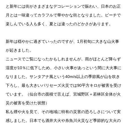
と新年には街がさまざまなデコレーションで賑わい、日本のお正
月とは一味違ってカラフルで華やかな街となりました。ビーチで
楽しんでいる人も多く、夏とは違ったのどかさがあります。
新年は穏やかに過ぎていったのですが、1月初旬に大きな山火事
が起きました。
ニュースでご覧になったかもしれませんが、雨がほとんど降らず
湿度が10％に低下しため、小さい火事があっという間に大火事に
なりました。サンタアナ風という40m/s以上の季節風が山を吹き
下ろし、最も大きいパリセーズ火災では90平方キロが被害を受け
ています。（仙台市の面積で言えば、宮城野区＋若林区全体が火
災の被害を受けた状態）
私も煙や火を見て、その地域に特有の災害の恐ろしさについて実
感しました。日本でも酒井大火や糸魚川火災など季節的な大火の