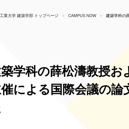
工業大学 建築学部 トップページ
CAMPUS NOW
建築学科の
建築学科の薛松濤教授お
主催による国際会議の論
た