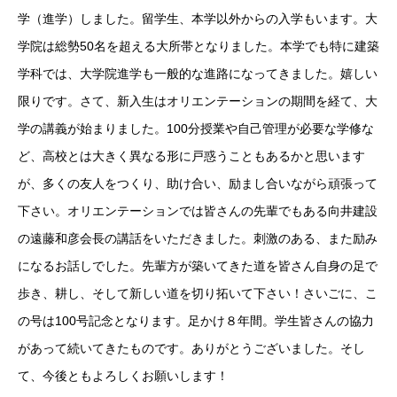
学（進学）しました。留学生、本学以外からの入学もいます。大
学院は総勢50名を超える大所帯となりました。本学でも特に建築
学科では、大学院進学も一般的な進路になってきました。嬉しい
限りです。さて、新入生はオリエンテーションの期間を経て、大
学の講義が始まりました。100分授業や自己管理が必要な学修な
ど、高校とは大きく異なる形に戸惑うこともあるかと思います
が、多くの友人をつくり、助け合い、励まし合いながら頑張って
下さい。オリエンテーションでは皆さんの先輩でもある向井建設
の遠藤和彦会長の講話をいただきました。刺激のある、また励み
になるお話しでした。先輩方が築いてきた道を皆さん自身の足で
歩き、耕し、そして新しい道を切り拓いて下さい！さいごに、こ
の号は100号記念となります。足かけ８年間。学生皆さんの協力
があって続いてきたものです。ありがとうございました。そし
て、今後ともよろしくお願いします！