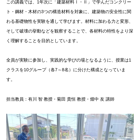
この講義では、1年次に「建築材料Ⅰ・Ⅱ」で学んだコンクリー
ト・鋼材・木材の3つの構造材料を対象に、建築物の安全性に関
わる基礎物性を実験を通して学びます。材料に加わる力と変形、
そして破壊の挙動などを観察することで、各材料の特性をより深
く理解することを目的としています。
全員が実験に参加し、実践的な学びの場となるように、授業は1
クラスを10グループ（各7～8名）に分けた構成となっていま
す。
担当教員：有川 智 教授・菊田 貴恒 教授・畑中 友 講師