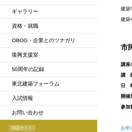
建築
ギャラリー
建築
資格・就職
OBOG・企業とのツナガリ
市民
復興支援室
講座
50周年の記録
講 
東北建築フォーラム
日 
開催
入試情報
参加
お問い合わせ
特設サイト
お申