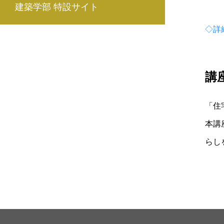
建築学部 特設サイト
◇詳
講
「住
本講
らし