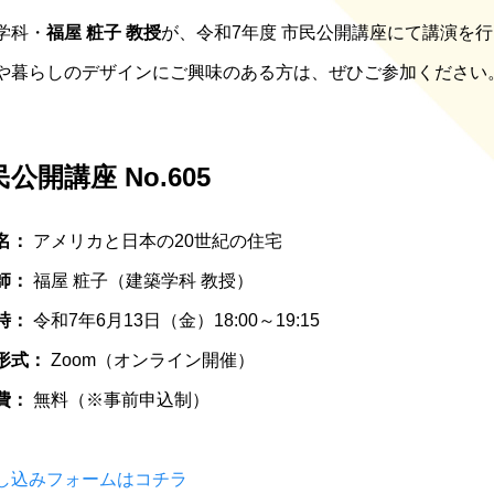
学科・
福屋 粧子 教授
が、令和7年度 市民公開講座にて講演を
や暮らしのデザインにご興味のある方は、ぜひご参加ください
公開講座 No.605
名：
アメリカと日本の20世紀の住宅
師：
福屋 粧子（建築学科 教授）
時：
令和7年6月13日（金）18:00～19:15
形式：
Zoom（オンライン開催）
費：
無料（※事前申込制）
し込みフォームはコチラ