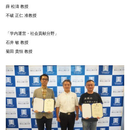
薛 松濤 教授
不破 正仁 准教授
「学内運営・社会貢献分野」
石井 敏 教授
菊田 貴恒 教授