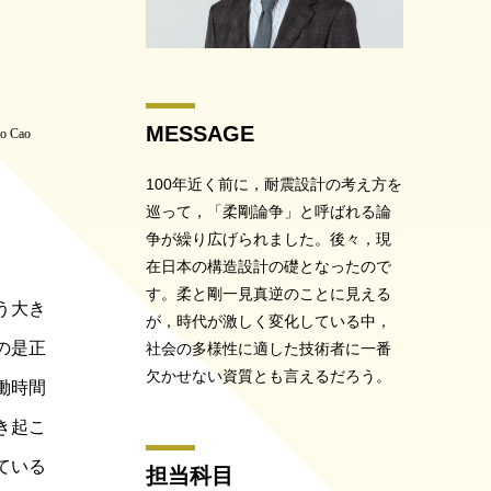
MESSAGE
o Cao
100年近く前に，耐震設計の考え方を
巡って，「柔剛論争」と呼ばれる論
争が繰り広げられました。後々，現
在日本の構造設計の礎となったので
す。柔と剛一見真逆のことに見える
う大き
が，時代が激しく変化している中，
の是正
社会の多様性に適した技術者に一番
欠かせない資質とも言えるだろう。
働時間
き起こ
ている
担当科目