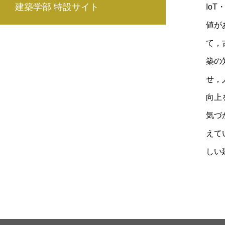
建築学部 特設サイト
Io
値が
て，
築の
せ，
向上
気づ
えて
しい