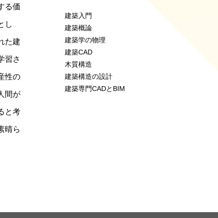
する価
建築入門
とし
建築概論
建築学の物理
れた建
建築CAD
学習さ
木質構造
産性の
建築構造の設計
建築専門CADとBIM
人間が
ると考
素晴ら