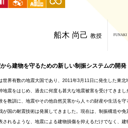
船木 尚己
教授
FUNAKI 
震から建物を守るための新しい制振システムの開発
は世界有数の地震大国であり、
2011
年
3
月
11
日に発生した東北
沖地震をはじめ、過去に何度も甚大な地震被害を受けてきまし
験を教訓に、地震やその他自然災害から人々の財産や生活を守
我が国の耐震技術は発展してきました。現在は、制振構造や免
表されるような、地震による建物損傷を抑えるだけでなく、建