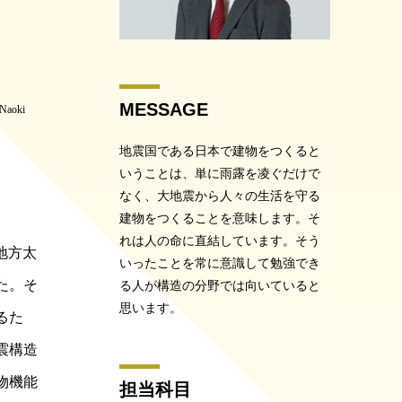
MESSAGE
Naoki
地震国である日本で建物をつくると
いうことは、単に雨露を凌ぐだけで
なく、大地震から人々の生活を守る
建物をつくることを意味します。そ
れは人の命に直結しています。そう
地方太
いったことを常に意識して勉強でき
た。そ
る人が構造の分野では向いていると
思います。
るた
震構造
物機能
担当科目