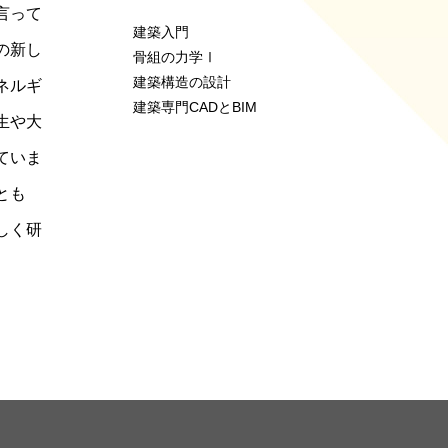
言って
建築入門
の新し
骨組の力学Ⅰ
建築構造の設計
ネルギ
建築専門CADとBIM
生や大
ていま
とも
しく研