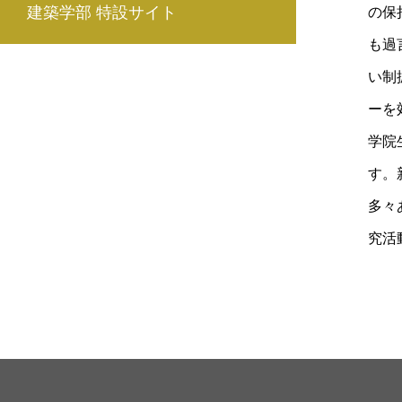
建築学部 特設サイト
の保
も過
い制
ーを
学院
す。
多々
究活