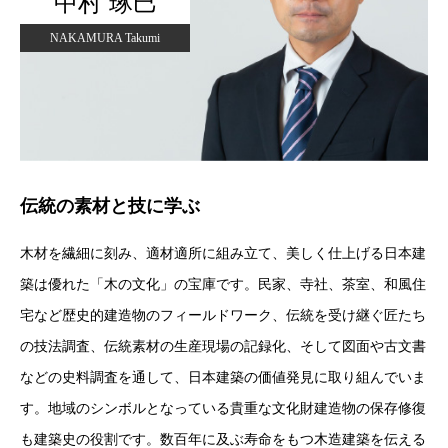
中村 琢巳
NAKAMURA Takumi
伝統の素材と技に学ぶ
木材を繊細に刻み、適材適所に組み立て、美しく仕上げる日本建
築は優れた「木の文化」の宝庫です。民家、寺社、茶室、和風住
宅など歴史的建造物のフィールドワーク、伝統を受け継ぐ匠たち
の技法調査、伝統素材の生産現場の記録化、そして図面や古文書
などの史料調査を通して、日本建築の価値発見に取り組んでいま
す。地域のシンボルとなっている貴重な文化財建造物の保存修復
も建築史の役割です。数百年に及ぶ寿命をもつ木造建築を伝える